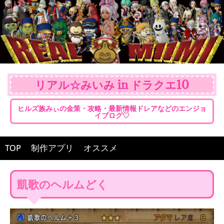
リアル☆みいみ in ドラクエ10
ヒルズ族みぃの金策・攻略・最新情報ドレアなどのエンジョ
イブログ♡
TOP
制作アプリ
オススメ
凱歌のヘルムどく