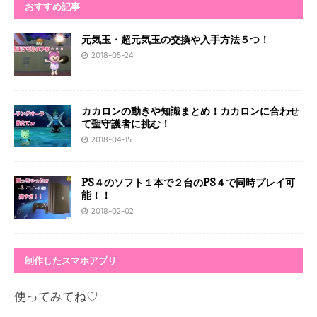
おすすめ記事
元気玉・超元気玉の交換や入手方法５つ！
2018-05-24
カカロンの動きや知識まとめ！カカロンに合わせ
て聖守護者に挑む！
2018-04-15
PS４のソフト１本で２台のPS４で同時プレイ可
能！！
2018-02-02
制作したスマホアプリ
使ってみてね♡